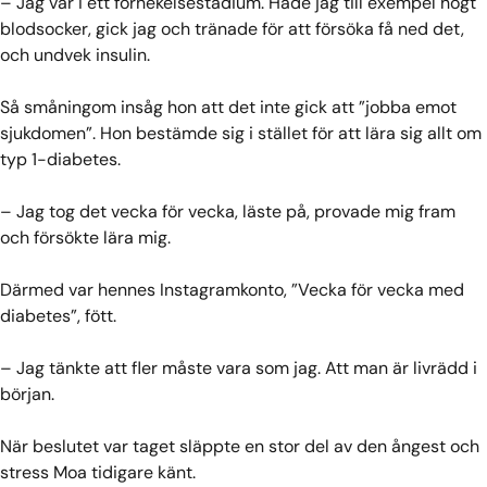
– Jag var i ett förnekelsestadium. Hade jag till exempel högt
blodsocker, gick jag och tränade för att försöka få ned det,
och undvek insulin.
Så småningom insåg hon att det inte gick att ”jobba emot
sjukdomen”. Hon bestämde sig i stället för att lära sig allt om
typ 1-diabetes.
– Jag tog det vecka för vecka, läste på, provade mig fram
och försökte lära mig.
Därmed var hennes Instagramkonto, ”Vecka för vecka med
diabetes”, fött.
– Jag tänkte att fler måste vara som jag. Att man är livrädd i
början.
När beslutet var taget släppte en stor del av den ångest och
stress Moa tidigare känt.