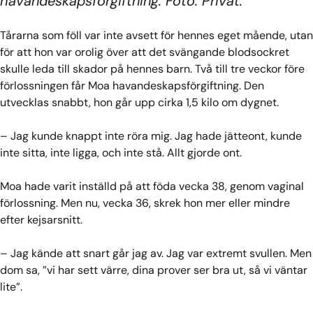
havandeskapsförgiftning. Foto: Privat.
Tårarna som föll var inte avsett för hennes eget mående, utan
för att hon var orolig över att det svängande blodsockret
skulle leda till skador på hennes barn. Två till tre veckor före
förlossningen får Moa havandeskapsförgiftning. Den
utvecklas snabbt, hon går upp cirka 1,5 kilo om dygnet.
– Jag kunde knappt inte röra mig. Jag hade jätteont, kunde
inte sitta, inte ligga, och inte stå. Allt gjorde ont.
Moa hade varit inställd på att föda vecka 38, genom vaginal
förlossning. Men nu, vecka 36, skrek hon mer eller mindre
efter kejsarsnitt.
– Jag kände att snart går jag av. Jag var extremt svullen. Men
dom sa, ”vi har sett värre, dina prover ser bra ut, så vi väntar
lite”.