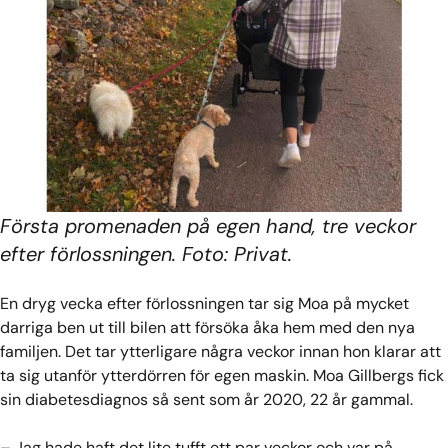
Första promenaden på egen hand, tre veckor
efter förlossningen. Foto: Privat.
En dryg vecka efter förlossningen tar sig Moa på mycket
darriga ben ut till bilen att försöka åka hem med den nya
familjen. Det tar ytterligare några veckor innan hon klarar att
ta sig utanför ytterdörren för egen maskin. Moa Gillbergs fick
sin diabetesdiagnos så sent som år 2020, 22 år gammal.
– Jag hade haft det lite tufft ett par veckor och var på