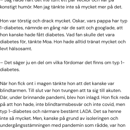
konstigt humör. Men jag tänkte inte så mycket mer på det.
Hon var törstig och drack mycket. Oskar, vars pappa har typ
1-diabetes, nämnde en gång när de satt och googlade, att
hon kanske hade fått diabetes. Vad fan skulle det vara
diabetes för, tänkte Moa. Hon hade alltid tränat mycket och
levt hälsosamt.
– Det säger ju en del om vilka fördomar det finns om typ 1-
diabetes.
När hon fick ont i magen tänkte hon att det kanske var
blindtarmen. Till slut var hon tvungen att ta sig till akuten.
Där, under brinnande pandemi, blev hon inlagd. Hon fick reda
på att hon hade, inte blindtarmsbesvär och inte covid, men
typ 1-diabetes och närmare bestämt LADA. Det sa henne
inte så mycket. Men, kanske på grund av isoleringen och
undergångsstämningen med pandemin som rådde, var hon