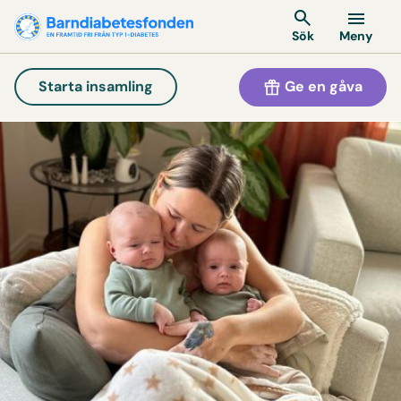
Meny
Sök
Ge en gåva
Starta insamling