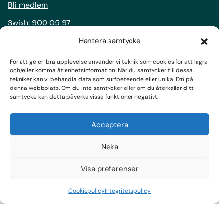
Bli medlem
Swish:
900 05 97
Bankgiro:
900-0597
Hantera samtycke
För att ge en bra upplevelse använder vi teknik som cookies för att lagra
Följ oss
och/eller komma åt enhetsinformation. När du samtycker till dessa
tekniker kan vi behandla data som surfbeteende eller unika ID:n på
Facebook
denna webbplats. Om du inte samtycker eller om du återkallar ditt
samtycke kan detta påverka vissa funktioner negativt.
Instagram
LinkedIn
Acceptera
Prenumerera på nyhetsbrev
Neka
Visa preferenser
Cookiepolicy
Integritetspolicy