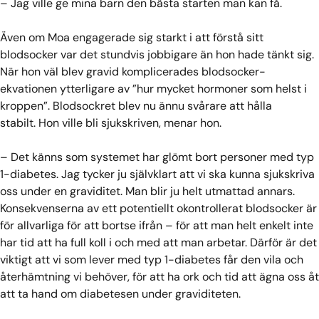
– Jag ville ge mina barn den bästa starten man kan få.
Även om Moa engagerade sig starkt i att förstå sitt
blodsocker var det stundvis jobbigare än hon hade tänkt sig.
När hon väl blev gravid komplicerades blodsocker-
ekvationen ytterligare av ”hur mycket hormoner som helst i
kroppen”. Blodsockret blev nu ännu svårare att hålla
stabilt. Hon ville bli sjukskriven, menar hon.
– Det känns som systemet har glömt bort personer med typ
1-diabetes. Jag tycker ju självklart att vi ska kunna sjukskriva
oss under en graviditet. Man blir ju helt utmattad annars.
Konsekvenserna av ett potentiellt okontrollerat blodsocker är
för allvarliga för att bortse ifrån – för att man helt enkelt inte
har tid att ha full koll i och med att man arbetar. Därför är det
viktigt att vi som lever med typ 1-diabetes får den vila och
återhämtning vi behöver, för att ha ork och tid att ägna oss åt
att ta hand om diabetesen under graviditeten.