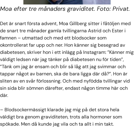
Moa efter tre månaders graviditet. Foto: Privat.
Det är snart första advent, Moa Gillberg sitter i fåtöljen med
de snart tre månader gamla tvillingarna Astrid och Ester i
famnen – utmattad och med ett blodsocker som
okontrollerat far upp och ner. Hon känner sig besegrad av
diabetesen, skriver hon i ett inlägg på Instagram: ”Känner mig
väldigt ledsen när jag tänker på diabetesen nu för tiden”,
”Tänk om jag är ensam och blir så låg att jag svimmar och
tappar något av barnen, ska de bara ligga där då?”. Hon är
sliten av en svår förlossning. Och med nyfödda tvillingar vid
sin sida blir sömnen därefter, endast någon timme här och
där.
– Blodsockermässigt klarade jag mig på det stora hela
väldigt bra genom graviditeten, trots alla hormoner som
spökade. Men då kunde jag vila och ta allt i min takt.