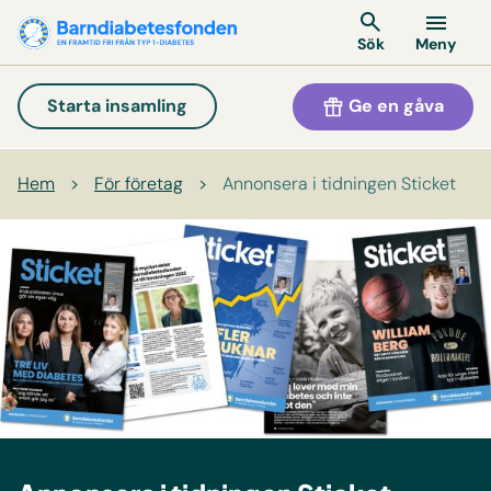
Meny
Sök
Ge en gåva
Starta insamling
Hem
>
För företag
>
Annonsera i tidningen Sticket