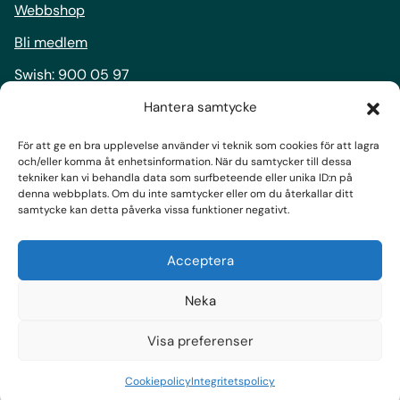
Webbshop
Bli medlem
Swish:
900 05 97
Bankgiro:
900-0597
Hantera samtycke
För att ge en bra upplevelse använder vi teknik som cookies för att lagra
Följ oss
och/eller komma åt enhetsinformation. När du samtycker till dessa
tekniker kan vi behandla data som surfbeteende eller unika ID:n på
denna webbplats. Om du inte samtycker eller om du återkallar ditt
Facebook
samtycke kan detta påverka vissa funktioner negativt.
Instagram
LinkedIn
Acceptera
Prenumerera på nyhetsbrev
Neka
Visa preferenser
Cookiepolicy
Integritetspolicy