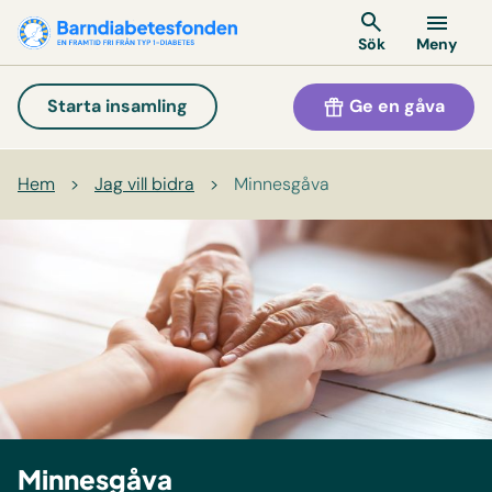
Meny
Sök
Ge en gåva
Starta insamling
Hem
>
Jag vill bidra
>
Minnesgåva
Minnesgåva