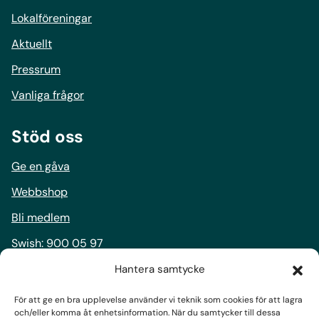
Lokalföreningar
Aktuellt
Pressrum
Vanliga frågor
Stöd oss
Ge en gåva
Webbshop
Bli medlem
Swish:
900 05 97
Bankgiro:
900-0597
Hantera samtycke
För att ge en bra upplevelse använder vi teknik som cookies för att lagra
Följ oss
och/eller komma åt enhetsinformation. När du samtycker till dessa