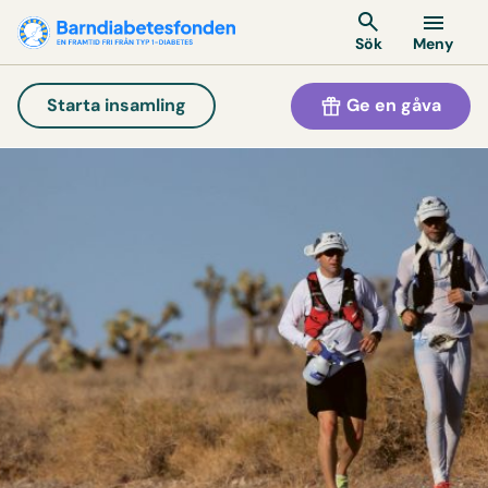
Meny
Sök
Ge en gåva
Starta insamling