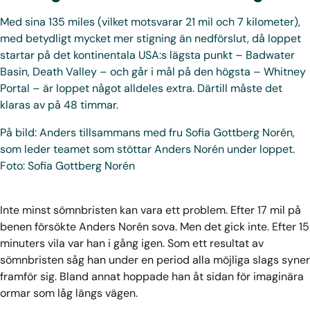
Med sina 135 miles (vilket motsvarar 21 mil och 7 kilometer),
med betydligt mycket mer stigning än nedförslut, då loppet
startar på det kontinentala USA:s lägsta punkt – Badwater
Basin, Death Valley – och går i mål på den högsta – Whitney
Portal – är loppet något alldeles extra. Därtill måste det
klaras av på 48 timmar.
På bild: Anders tillsammans med fru Sofia Gottberg Norén,
som leder teamet som stöttar Anders Norén under loppet.
Foto: Sofia Gottberg Norén
Inte minst sömnbristen kan vara ett problem. Efter 17 mil på
benen försökte Anders Norén sova. Men det gick inte. Efter 15
minuters vila var han i gång igen. Som ett resultat av
sömnbristen såg han under en period alla möjliga slags syner
framför sig. Bland annat hoppade han åt sidan för imaginära
ormar som låg längs vägen.