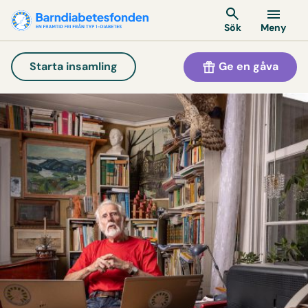
Meny
Sök
Ge en gåva
Starta insamling