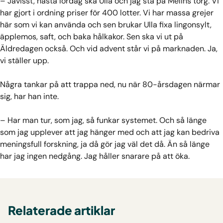
– Javisst, nästa lördag ska Ulla och jag stå på Melins torg. Vi
har gjort i ordning priser för 400 lotter. Vi har massa grejer
här som vi kan använda och sen brukar Ulla fixa lingonsylt,
äpplemos, saft, och baka hålkakor. Sen ska vi ut på
Äldredagen också. Och vid advent står vi på marknaden. Ja,
vi ställer upp.
Några tankar på att trappa ned, nu när 80-årsdagen närmar
sig, har han inte.
– Har man tur, som jag, så funkar systemet. Och så länge
som jag upplever att jag hänger med och att jag kan bedriva
meningsfull forskning, ja då gör jag väl det då. Än så länge
har jag ingen nedgång. Jag håller snarare på att öka.
Relaterade artiklar