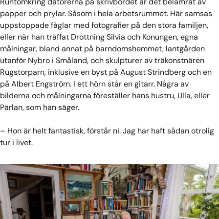
Runtomkring datorerna på skrivbordet är det belamrat av
papper och prylar. Såsom i hela arbetsrummet. Här samsas
uppstoppade fåglar med fotografier på den stora familjen,
eller när han träffat Drottning Silvia och Konungen, egna
målningar, bland annat på barndomshemmet, lantgården
utanför Nybro i Småland, och skulpturer av träkonstnären
Rugstorparn, inklusive en byst på August Strindberg och en
på Albert Engström. I ett hörn står en gitarr. Några av
bilderna och målningarna föreställer hans hustru, Ulla, eller
Pärlan, som han säger.
– Hon är helt fantastisk, förstår ni. Jag har haft sådan otrolig
tur i livet.