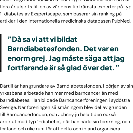
flera år utsetts till en av världens tio främsta experter på typ
1-diabetes av Exspertscape, som baserar sin ranking på
artiklar i den internationella medicinska databasen PubMed.
”Då sa vi att vi bildat
Barndiabetesfonden. Det var en
enorm grej. Jag måste säga att jag
fortfarande är så glad över det.”
Därtill är han grundare av Barndiabetesfonden. I början av sin
yrkesbana arbetade han mer med barncancer än med
barndiabetes. Han bildade Barncancerföreningen i sydöstra
Sverige. När föreningen så småningom blev del av grunden
till Barncancerfonden, och Johnny ju hela tiden också
arbetat med typ 1-diabetes, där han hade sin forskning, och
for land och rike runt för att delta och ibland organisera