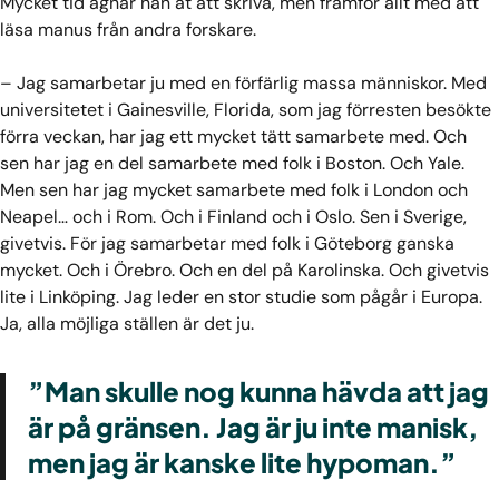
Mycket tid ägnar han åt att skriva, men framför allt med att
läsa manus från andra forskare.
– Jag samarbetar ju med en förfärlig massa människor. Med
universitetet i Gainesville, Florida, som jag förresten besökte
förra veckan, har jag ett mycket tätt samarbete med. Och
sen har jag en del samarbete med folk i Boston. Och Yale.
Men sen har jag mycket samarbete med folk i London och
Neapel… och i Rom. Och i Finland och i Oslo. Sen i Sverige,
givetvis. För jag samarbetar med folk i Göteborg ganska
mycket. Och i Örebro. Och en del på Karolinska. Och givetvis
lite i Linköping. Jag leder en stor studie som pågår i Europa.
Ja, alla möjliga ställen är det ju.
”Man skulle nog kunna hävda att jag
är på gränsen. Jag är ju inte manisk,
men jag är kanske lite hypoman.”