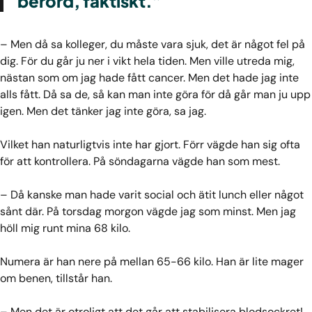
berörd, faktiskt.”
– Men då sa kolleger, du måste vara sjuk, det är något fel på
dig. För du går ju ner i vikt hela tiden. Men ville utreda mig,
nästan som om jag hade fått cancer. Men det hade jag inte
alls fått. Då sa de, så kan man inte göra för då går man ju upp
igen. Men det tänker jag inte göra, sa jag.
Vilket han naturligtvis inte har gjort. Förr vägde han sig ofta
för att kontrollera. På söndagarna vägde han som mest.
– Då kanske man hade varit social och ätit lunch eller något
sånt där. På torsdag morgon vägde jag som minst. Men jag
höll mig runt mina 68 kilo.
Numera är han nere på mellan 65-66 kilo. Han är lite mager
om benen, tillstår han.
– Men det är otroligt att det går att stabilisera blodsockret!