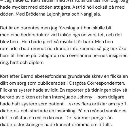
– Jag hade kontakt sedan med Astrid, ända tills hon dog. Jag
hade mycket med döden att göra. Astrid höll också på med
döden. Med Bröderna Lejonhjärta och Nangijala.
Det är en parentes men jag föreslog att hon skulle bli
medicine hedersdoktor vid Linköpings universitet, och det
blev hon… Hon hade gjort så mycket för barn. Men hon
ramlade i badrummet och kunde inte komma, så jag fick åka
hem till henne på Dalagatan och överlämna hennes insignier,
ring, hatt och diplom.
Kort efter Barndiabetesfondens grundande skrev en flicka en
dikt om sorg som publicerades i Östgöta Correspondenten.
Flickans syster hade avlidit. En reporter på tidningen blev så
berörd av dikten att han intervjuade Johnny – som tidigare
hade haft systern som patient – skrev flera artiklar om typ 1-
diabetes, och startade en insamling. På en månad samlades
det in nästan en miljon kronor. Det var mer pengar än
diabetesforskningen hade kunnat drömma om dittills.