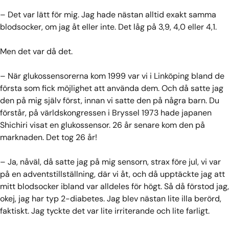
– Det var lätt för mig. Jag hade nästan alltid exakt samma
blodsocker, om jag åt eller inte. Det låg på 3,9, 4,0 eller 4,1.
Men det var då det.
– När glukossensorerna kom 1999 var vi i Linköping bland de
första som fick möjlighet att använda dem. Och då satte jag
den på mig själv först, innan vi satte den på några barn. Du
förstår, på världskongressen i Bryssel 1973 hade japanen
Shichiri visat en glukossensor. 26 år senare kom den på
marknaden. Det tog 26 år!
– Ja, nåväl, då satte jag på mig sensorn, strax före jul, vi var
på en adventstillställning, där vi åt, och då upptäckte jag att
mitt blodsocker ibland var alldeles för högt. Så då förstod jag,
okej, jag har typ 2-diabetes. Jag blev nästan lite illa berörd,
faktiskt. Jag tyckte det var lite irriterande och lite farligt.