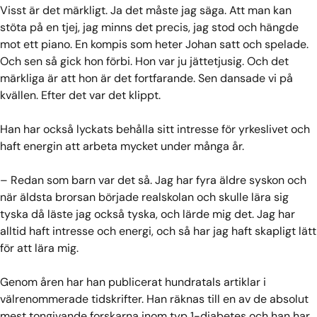
Visst är det märkligt. Ja det måste jag säga. Att man kan
stöta på en tjej, jag minns det precis, jag stod och hängde
mot ett piano. En kompis som heter Johan satt och spelade.
Och sen så gick hon förbi. Hon var ju jättetjusig. Och det
märkliga är att hon är det fortfarande. Sen dansade vi på
kvällen. Efter det var det klippt.
Han har också lyckats behålla sitt intresse för yrkeslivet och
haft energin att arbeta mycket under många år.
– Redan som barn var det så. Jag har fyra äldre syskon och
när äldsta brorsan började realskolan och skulle lära sig
tyska då läste jag också tyska, och lärde mig det. Jag har
alltid haft intresse och energi, och så har jag haft skapligt lätt
för att lära mig.
Genom åren har han publicerat hundratals artiklar i
välrenommerade tidskrifter. Han räknas till en av de absolut
mest tongivande forskarna inom typ 1-diabetes och han har