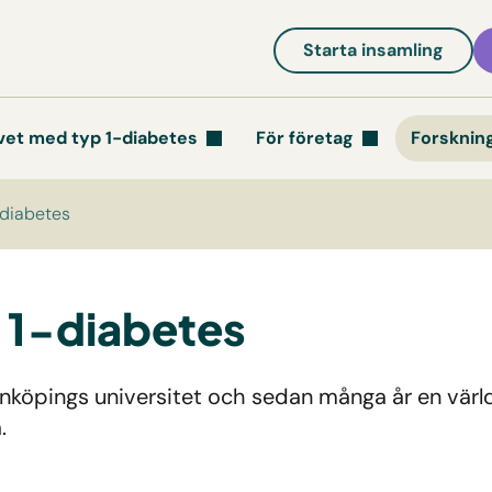
Starta insamling
vet med typ 1-diabetes
För företag
Forsknin
-diabetes
 1-diabetes
inköpings universitet och sedan många år en värl
.