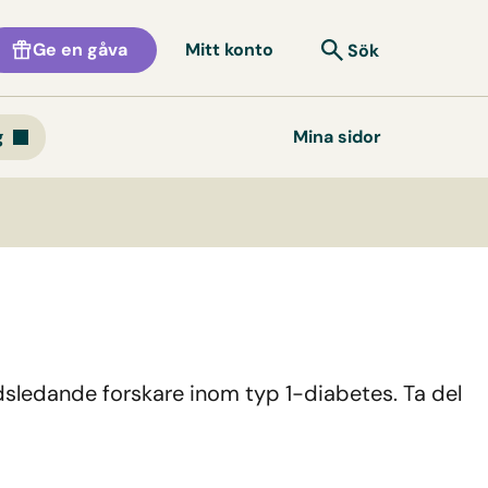
Ge en gåva
Mitt konto
Sök
g
Mina sidor
dsledande forskare inom typ 1-diabetes. Ta del