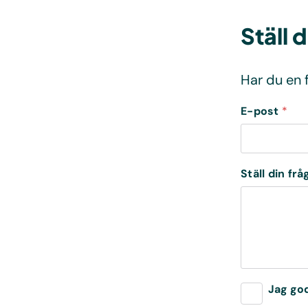
Ställ 
Har du en f
E-post
*
Ställ din fr
K
E
Jag go
r
-