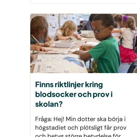
Finns riktlinjer kring
blodsocker och prov i
skolan?
Fråga: Hej! Min dotter ska börja i
högstadiet och plötsligt får prov
och betyg större betydelse för