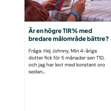
Är en högre TIR% med
bredare målområde bättre?
Fråga: Hej Johnny, Min 4-åriga
dotter fick för 5 månader sen T1D,
och jag har levt med konstant oro
sedan…