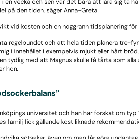
 i en vecka och sen var det bara att lära sig ta h
del på den tiden, säger Anna-Greta.
vikt vid kosten och en noggrann tidsplanering för 
t äta regelbundet och att hela tiden planera tre-f
mig i innehållet i exempelvis mjukt eller hårt bröd
ren tydlig med att Magnus skulle få tårta som alla 
er hon.
blodsockerbalans”
nköpings universitet och han har forskat om typ 1
familj fick gällande kost liknade rekommendati
undvika sötsaker, även om man får göra undantag 