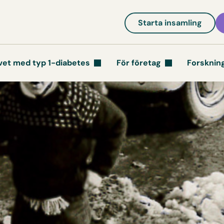
Starta insamling
vet med typ 1-diabetes
För företag
Forsknin