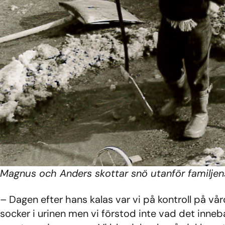
Magnus och Anders skottar snö utanför familjens 
– Dagen efter hans kalas var vi på kontroll på v
socker i urinen men vi förstod inte vad det inneb