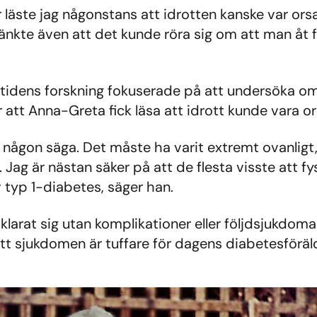
år läste jag någonstans att idrotten kanske var ors
te även att det kunde röra sig om att man åt för
tidens forskning fokuserade på att undersöka om v
 att Anna-Greta fick läsa att idrott kunde vara o
rt någon säga. Det måste ha varit extremt ovanligt
. Jag är nästan säker på att de flesta visste att fy
v typ 1-diabetes, säger han.
larat sig utan komplikationer eller följdsjukdomar.
t sjukdomen är tuffare för dagens diabetesföräld