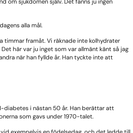
and om sjukdomen själv. Det fanns ju ingen
dagens alla mål.
yra timmar framåt. Vi räknade inte kolhydrater
. Det här var ju inget som var allmänt känt så jag
andra när han fyllde år. Han tyckte inte att
-diabetes i nästan 50 år. Han berättar att
onerna som gavs under 1970-talet.
vid exempelvis en födelsedag, och det ledde till