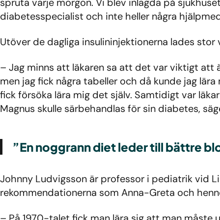
spruta varje morgon. Vi blev inlagda på sjukhuset
diabetesspecialist och inte heller några hjälpme
Utöver de dagliga insulininjektionerna lades stor 
– Jag minns att läkaren sa att det var viktigt at
men jag fick några tabeller och då kunde jag lära 
fick försöka lära mig det själv. Samtidigt var läka
Magnus skulle särbehandlas för sin diabetes, säg
”En noggrann diet leder till bättre 
Johnny Ludvigsson är professor i pediatrik vid Li
rekommendationerna som Anna-Greta och hennes 
– På 1970-talet fick man lära sig att man måste 