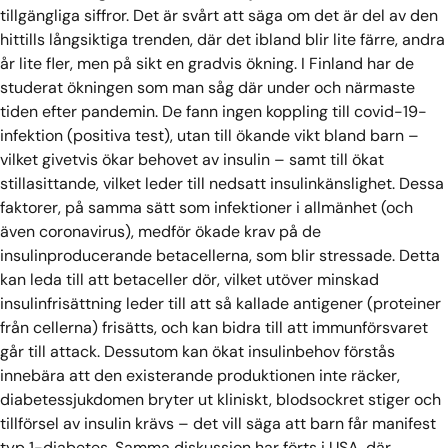
tillgängliga siffror. Det är svårt att säga om det är del av den
hittills långsiktiga trenden, där det ibland blir lite färre, andra
år lite fler, men på sikt en gradvis ökning. I Finland har de
studerat ökningen som man såg där under och närmaste
tiden efter pandemin. De fann ingen koppling till covid-19-
infektion (positiva test), utan till ökande vikt bland barn –
vilket givetvis ökar behovet av insulin – samt till ökat
stillasittande, vilket leder till nedsatt insulinkänslighet. Dessa
faktorer, på samma sätt som infektioner i allmänhet (och
även coronavirus), medför ökade krav på de
insulinproducerande betacellerna, som blir stressade. Detta
kan leda till att betaceller dör, vilket utöver minskad
insulinfrisättning leder till att så kallade antigener (proteiner
från cellerna) frisätts, och kan bidra till att immunförsvaret
går till attack. Dessutom kan ökat insulinbehov förstås
innebära att den existerande produktionen inte räcker,
diabetessjukdomen bryter ut kliniskt, blodsockret stiger och
tillförsel av insulin krävs – det vill säga att barn får manifest
typ 1-diabetes. Samma diskussion har förts i USA, där