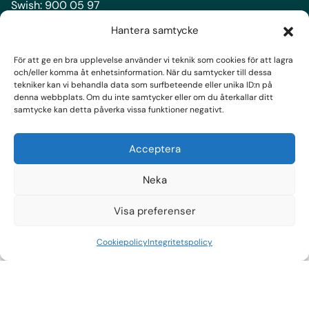
Swish:
900 05 97
Bankgiro:
900-0597
Hantera samtycke
För att ge en bra upplevelse använder vi teknik som cookies för att lagra
Följ oss
och/eller komma åt enhetsinformation. När du samtycker till dessa
tekniker kan vi behandla data som surfbeteende eller unika ID:n på
denna webbplats. Om du inte samtycker eller om du återkallar ditt
Facebook
samtycke kan detta påverka vissa funktioner negativt.
Instagram
LinkedIn
Acceptera
Prenumerera på nyhetsbrev
Neka
Visa preferenser
Cookiepolicy
Integritetspolicy