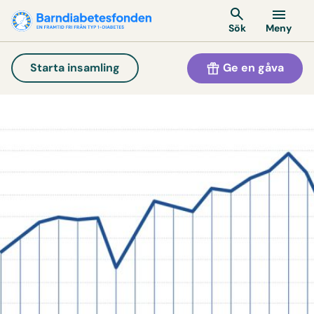
Meny
Sök
Ge en gåva
Starta insamling