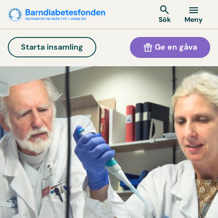
Meny
Sök
Ge en gåva
Starta insamling