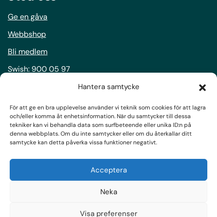
Ge en gåva
Webbshop
Bli medlem
Swish:
900 05 97
Bankgiro:
900-0597
Hantera samtycke
För att ge en bra upplevelse använder vi teknik som cookies för att lagra
Följ oss
och/eller komma åt enhetsinformation. När du samtycker till dessa
tekniker kan vi behandla data som surfbeteende eller unika ID:n på
Facebook
denna webbplats. Om du inte samtycker eller om du återkallar ditt
samtycke kan detta påverka vissa funktioner negativt.
Instagram
LinkedIn
Acceptera
Prenumerera på nyhetsbrev
Neka
Visa preferenser