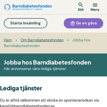
Meny
Sök
Ge en gåva
Starta insamling
Hem
>
Om Barndiabetesfonden
>
Jobba hos
Barndiabetesfonden
Jobba hos Barndiabetesfonden
Här annonseras våra lediga tjänster
Lediga tjänster
Du är alltid välkommen att skicka en spontanansökan via
kansli@barndiabetesfonden.se
.