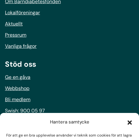
Om Barndiabetesfonden
Lokalföreningar
Aktuellt
Pressrum
Vanliga frågor
Stöd oss
Ge en gåva
Webbshop
Bli medlem
Swish:
900 05 97
Bankgiro:
900-0597
Hantera samtycke
För att ge en bra upplevelse använder vi teknik som cookies för att lagra