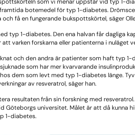
pottskörteln som vi menar uppstår vid typ 1-dia
 framtida botemedel för typ 1-diabetes. Drömscen
ska och få en fungerande bukspottskörtel, säger Oll
 med typ 1-diabetes. Den ena halvan får dagliga 
 att varken forskarna eller patienterna i nuläget v
uknat och den andra är patienter som haft typ 1-
nsjuknade som har mer kvarvarande insulinprodukti
 hos dem som levt med typ 1-diabetes länge. Tyvärr
verkningar av resveratrol, säger han.
ra resultaten från sin forskning med resveratrol
id Göteborgs universitet. Målet är att då kunna h
p 1-diabetes.