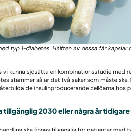
med typ 1-diabetes. Hälften av dessa får kapslar 
as vi kunna sjösätta en kombinationsstudie med r
tes stämmer så är det två saker som måste ske. 
tt återbilda de insulinproducerande cellöarna hos
tillgänglig 2030 eller några år tidigare
andling ska finnas tillgänglig för patienter med 