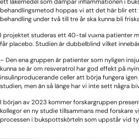
ett läkemedel som dämpar inflammationen i buks
behandlingsmetod hoppas vi att det här blir ett
behandling under två till tre år ska kunna bli fri
I projektet studeras ett 40-tal vuxna patienter
får placebo. Studien är dubbelblind vilket innebär
– Den ena gruppen är patienter som nyligen insj
kunna se är om resveratrol har god effekt på nyi
insulinproducerande celler att börja fungera igen
studien, men än så länge har vi inte sett några bi
I början av 2023 kommer forskargruppen presente
kollegor en ny studie tillsammans med forskare v
processen i bukspottskörteln som uppstår vid ty