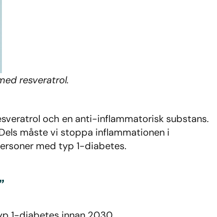
med resveratrol.
esveratrol och en anti-inflammatorisk substans.
Dels måste vi stoppa inflammationen i
 personer med typ 1-diabetes.
”
typ 1-diabetes innan 2030.