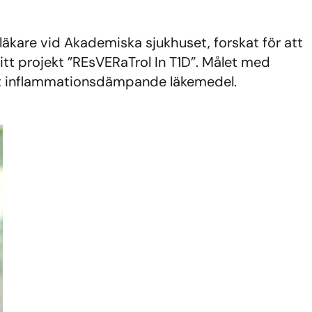
rläkare vid Akademiska sjukhuset, forskat för att
itt projekt ”REsVERaTrol In T1D”. Målet med
ett inflammationsdämpande läkemedel.