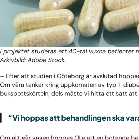
I projektet studeras ett 40-tal vuxna patienter 
Arkivbild: Adobe Stock.
– Efter att studien i Göteborg är avslutad hopp
Om våra tankar kring uppkomsten av typ 1-diabe
bukspottskörteln, dels måste vi hitta ett sätt a
“Vi hoppas att behandlingen ska vara 
Om allt går vägen hoppas Olle att en botande beh