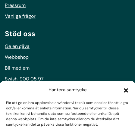
Pressrum
Vanliga frågor
Stöd oss
Ge en gåva
Webbshop
Bli medlem
Swish:
900 05 97
Bankgiro:
900-0597
Hantera samtycke
För att ge en bra upplevelse använder vi teknik som cookies för att lagra
Följ oss
och/eller komma åt enhetsinformation. När du samtycker till dessa
tekniker kan vi behandla data som surfbeteende eller unika ID:n på
Facebook
denna webbplats. Om du inte samtycker eller om du återkallar ditt
samtycke kan detta påverka vissa funktioner negativt.
Instagram