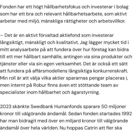
Fonden har ett högt hållbarhetsfokus och investerar i bolag
som har ett bra och relevant hållbarhetsarbete, som aktivt
arbetar med miljö, mänskliga rättigheter och arbetsvillkor.
– Det är en aktivt förvaltad aktiefond som investerar
långsiktigt, mänskligt och kvalitativt. Jag lägger mycket tid i
mitt analysarbete på att fundera över hur företag kan bidra
till ett mer hållbart samhälle, antingen via sina produkter och
tjänster eller via sin egen verksamhet. Det är också ett sätt
att fundera på affärsmodellens långsiktiga konkurrenskraft.
Min roll är att välja vilka aktier spararnas pengar placeras i,
men internt på Robur finns även ett stöttande team av
specialister inom hållbarhet och ägarstyrning.
2023 skänkte Swedbank Humanfonds sparare 50 miljoner
kronor till välgörande ändamål. Sedan fonden startades 1992
har man bidragit med över en miljard kronor till välgörande
ändamål över hela världen. Nu hoppas Catrin att fler ska