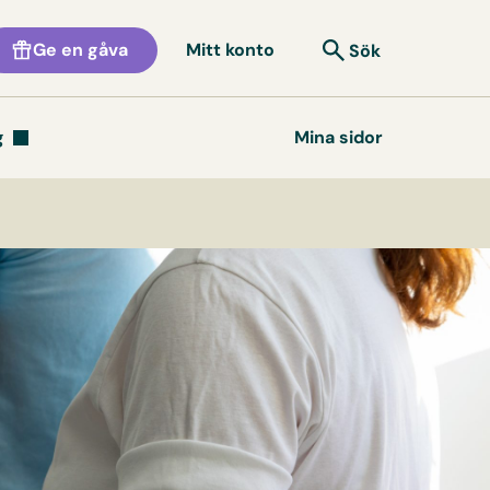
Ge en gåva
Mitt konto
Sök
g
Mina sidor