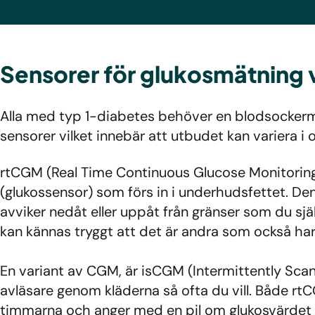
Sensorer för glukosmätning 
Alla med typ 1-diabetes behöver en blodsockermä
sensorer vilket innebär att utbudet kan variera i o
rtCGM (Real Time Continuous Glucose Monitoring)
(glukossensor) som förs in i underhudsfettet. D
avviker nedåt eller uppåt från gränser som du själv 
kan kännas tryggt att det är andra som också har 
En variant av CGM, är isCGM (Intermittently Sca
avläsare genom kläderna så ofta du vill. Både rtC
timmarna och anger med en pil om glukosvärdet 