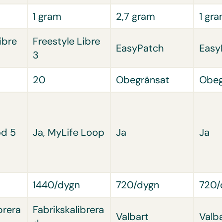
1 gram
2,7 gram
1 gr
ibre
Freestyle Libre
EasyPatch
Easy
3
20
Obegränsat
Obeg
od 5
Ja, MyLife Loop
Ja
Ja
1440/dygn
720/dygn
720/
brera
Fabrikskalibrera
Valbart
Valb