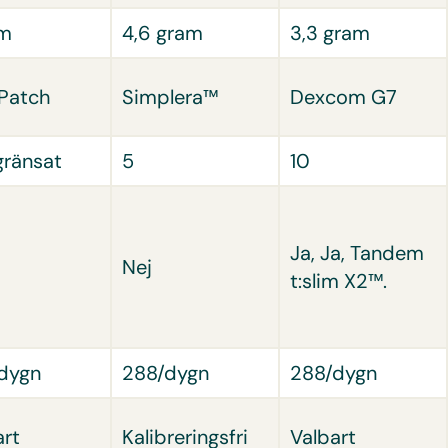
am
4,6 gram
3,3 gram
Patch
Simplera™
Dexcom G7
ränsat
5
10
Ja, Ja, Tandem
Nej
t:slim X2™.
dygn
288/dygn
288/dygn
art
Kalibreringsfri
Valbart