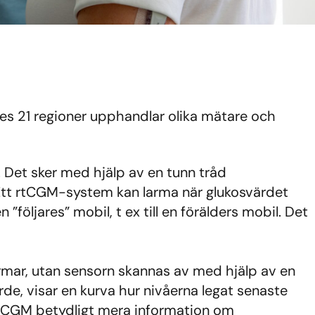
es 21 regioner upphandlar olika mätare och
 Det sker med hjälp av en tunn tråd
 Ett rtCGM-system kan larma när glukosvärdet
 ”följares” mobil, t ex till en förälders mobil. Det
rmar, utan sensorn skannas av med hjälp av en
de, visar en kurva hur nivåerna legat senaste
n CGM betydligt mera information om