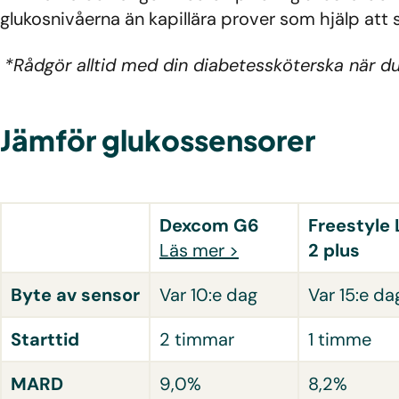
glukosnivåerna än kapillära prover som hjälp att
*Rådgör alltid med din diabetessköterska när du v
Jämför glukossensorer
Dexcom G6
Freestyle 
Läs mer >
2 plus
Byte av sensor
Var 10:e dag
Var 15:e da
Starttid
2 timmar
1 timme
MARD
9,0%
8,2%