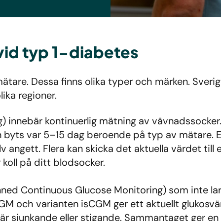
vid typ 1-diabetes
tare. Dessa finns olika typer och märken. Sverig
lika regioner.
 innebär kontinuerlig mätning av vävnadssocker.
en byts var 5–15 dag beroende på typ av mätare.
angett. Flera kan skicka det aktuella värdet till en
koll på ditt blodsocker.
nned Continuous Glucose Monitoring) som inte la
GM och varianten isCGM ger ett aktuellt glukosvär
är sjunkande eller stigande. Sammantaget ger e