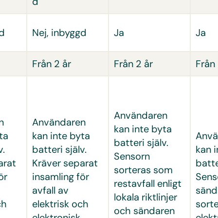
d
gd
Nej, inbyggd
Ja
Ja
Från 2 år
Från 2 år
Från 
Användaren
n
Användaren
kan inte byta
ta
kan inte byta
Anvä
batteri själv.
v.
batteri själv.
kan i
Sensorn
arat
Kräver separat
batte
sorteras som
ör
insamling för
Sens
restavfall enligt
avfall av
sänd
lokala riktlinjer
ch
elektrisk och
sort
och sändaren
elektronisk
elekt