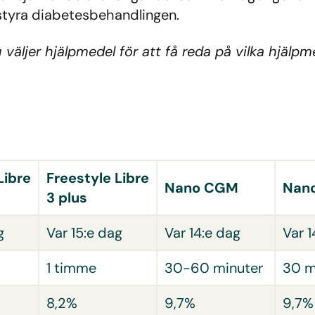
 styra diabetesbehandlingen.
äljer hjälpmedel för att få reda på vilka hjälpmed
Libre
Freestyle Libre
Nano CGM
Nan
3 plus
g
Var 15:e dag
Var 14:e dag
Var 1
1 timme
30-60 minuter
30 m
8,2%
9,7%
9,7%