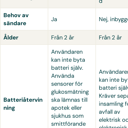
d
Behov av
Ja
Nej, inbyg
sändare
Ålder
Från 2 år
Från 2 år
Användaren
kan inte byta
batteri själv.
Användare
Använda
kan inte by
sensorer för
batteri själ
glukosmätning
Kräver sep
Batteriåtervin
ska lämnas till
insamling f
ning
apotek eller
avfall av
sjukhus som
elektrisk o
smittförande
elektronisk