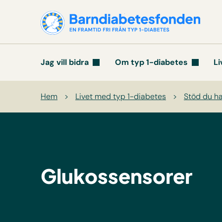
Jag vill bidra
Om typ 1-diabetes
Li
Hem
>
Livet med typ 1-diabetes
>
Stöd du har
Glukossensorer