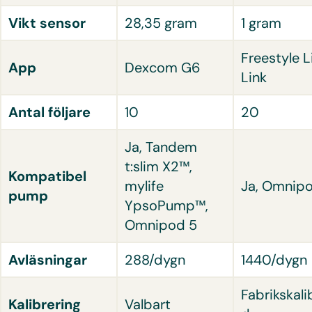
Vikt sensor
28,35 gram
1 gram
Freestyle L
App
Dexcom G6
Link
Antal följare
10
20
Ja, Tandem
t:slim X2™,
Kompatibel
mylife
Ja, Omnip
pump
YpsoPump™,
Omnipod 5
Avläsningar
288/dygn
1440/dygn
Fabrikskali
Kalibrering
Valbart