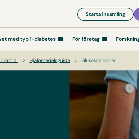
Starta insamling
vet med typ 1-diabetes
För företag
Forsknin
 rätt till
>
Hjälpmedelsguide
>
Glukossensorer