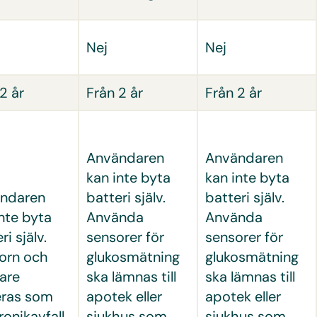
Nej
Nej
2 år
Från 2 år
Från 2 år
Användaren
Användaren
kan inte byta
kan inte byta
ndaren
batteri själv.
batteri själv.
nte byta
Använda
Använda
ri själv.
sensorer för
sensorer för
orn och
glukosmätning
glukosmätning
are
ska lämnas till
ska lämnas till
eras som
apotek eller
apotek eller
ronikavfall.
sjukhus som
sjukhus som