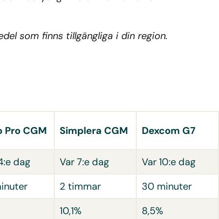
el som finns tillgängliga i din region.
o Pro CGM
Simplera CGM
Dexcom G7
4:e dag
Var 7:e dag
Var 10:e dag
inuter
2 timmar
30 minuter
10,1%
8,5%