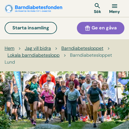
Meny
Sök
Ge en gåva
Starta insamling
Hem
>
Jag vill bidra
>
Barndiabetes­loppet
>
Lokala barndiabeteslopp
>
Barndiabetesloppet
Lund