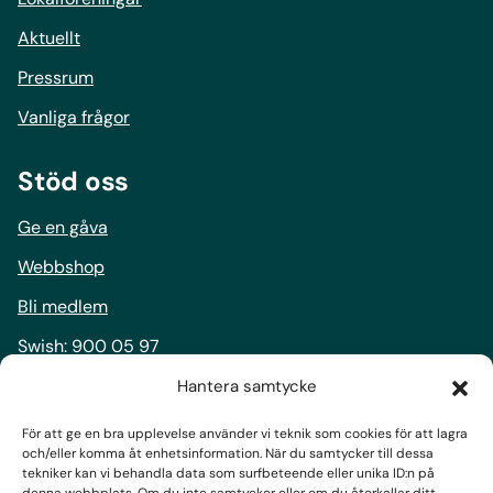
Aktuellt
Pressrum
Vanliga frågor
Stöd oss
Ge en gåva
Webbshop
Bli medlem
Swish:
900 05 97
Bankgiro:
900-0597
Hantera samtycke
För att ge en bra upplevelse använder vi teknik som cookies för att lagra
Följ oss
och/eller komma åt enhetsinformation. När du samtycker till dessa
tekniker kan vi behandla data som surfbeteende eller unika ID:n på