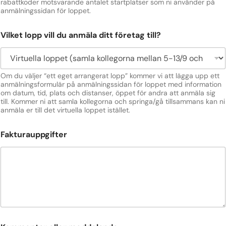
o
rabattkoder motsvarande antalet startplatser som ni använder på
anmälningssidan för loppet.
n
m
e
Vilket lopp vill du anmäla ditt företag till?
d
d
e
l
Om du väljer “ett eget arrangerat lopp” kommer vi att lägga upp ett
a
anmälningsformulär på anmälningssidan för loppet med information
n
om datum, tid, plats och distanser, öppet för andra att anmäla sig
d
till. Kommer ni att samla kollegorna och springa/gå tillsammans kan ni
e
anmäla er till det virtuella loppet istället.
Fakturauppgifter