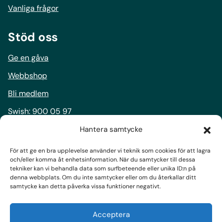
Vanliga frågor
Stöd oss
Ge en gåva
Webbshop
Bli medlem
Swish:
900 05 97
Bankgiro:
900-0597
Hantera samtycke
För att ge en bra upplevelse använder vi teknik som cookies för att lagra
Följ oss
och/eller komma åt enhetsinformation. När du samtycker till dessa
tekniker kan vi behandla data som surfbeteende eller unika ID:n på
Facebook
denna webbplats. Om du inte samtycker eller om du återkallar ditt
samtycke kan detta påverka vissa funktioner negativt.
Instagram
LinkedIn
Acceptera