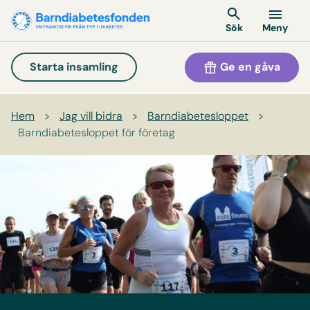
Meny
Sök
Ge en gåva
Starta insamling
Hem
>
Jag vill bidra
>
Barndiabetes­loppet
>
Barndiabetesloppet för företag