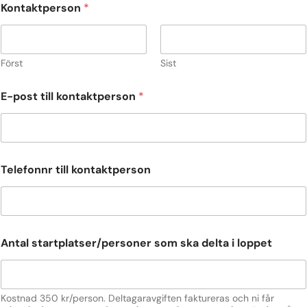
Kontaktperson
*
o
n
t
a
k
Först
Sist
t
p
E-post till kontaktperson
*
e
r
s
o
n
k
Telefonnr till kontaktperson
o
n
t
a
k
Antal startplatser/personer som ska delta i loppet
t
p
e
r
s
Kostnad 350 kr/person. Deltagaravgiften faktureras och ni får