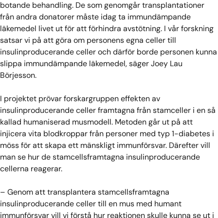
botande behandling. De som genomgår transplantationer
från andra donatorer måste idag ta immundämpande
läkemedel livet ut för att förhindra avstötning. I vår forskning
satsar vi på att göra om personens egna celler till
insulinproducerande celler och därför borde personen kunna
slippa immundämpande läkemedel, säger Joey Lau
Börjesson.
I projektet prövar forskargruppen effekten av
insulinproducerande celler framtagna från stamceller i en så
kallad humaniserad musmodell. Metoden går ut på att
injicera vita blodkroppar från personer med typ 1-diabetes i
möss för att skapa ett mänskligt immunförsvar. Därefter vill
man se hur de stamcellsframtagna insulinproducerande
cellerna reagerar.
– Genom att transplantera stamcellsframtagna
insulinproducerande celler till en mus med humant
immunförsvar vill vi förstå hur reaktionen skulle kunna se ut i