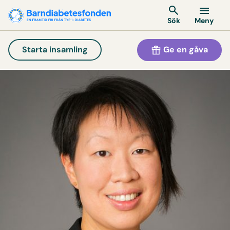
Meny
Sök
Ge en gåva
Starta insamling