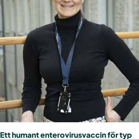
Ett humant enterovirusvaccin för typ