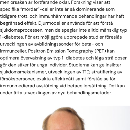
men orsaken är fortfarande oklar. Forskning visar att
specifika “mördar”-celler inte är så dominerande som
tidigare trott, och immunhämmande behandlingar har haft
begränsad effekt. Djurmodeller används för att förstå
sjukdomsprocessen, men de speglar inte alltid mänsklig typ
1-diabetes. För att möjliggöra upprepade studier föreslås
utvecklingen av avbildningssonder för beta- och
immunceller. Positron Emission Tomography (PET) kan
optimera övervakning av typ 1-diabetes och låga stråldoser
gör den säker för unga individer. Studierna kan ge insikter i
sjukdomsmekanismer, utvecklingen av T1D, stratifiering av
försökspersoner, exakta effektmått samt förståelse för
immunmedierad avstötning vid betacellersättning. Det kan
underlätta utvecklingen av nya behandlingsmetoder.