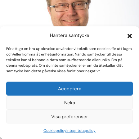
Hantera samtycke
För att ge en bra upplevelse använder vi teknik som cookies för att lagra
och/eller komma åt enhetsinformation. När du samtycker till dessa
tekniker kan vi behandla data som surfbeteende eller unika ID:n på
denna webbplats. Om du inte samtycker eller om du återkallar ditt
samtycke kan detta påverka vissa funktioner negativt.
Försök att rädda beta-celler från att
dö vid uppkomsten av diabetes
Acceptera
genom att minska mängden
Neka
intracellulärt adenosin
Visa preferenser
Nils Richard Welsh
Cookiepolicy
Integritetspolicy