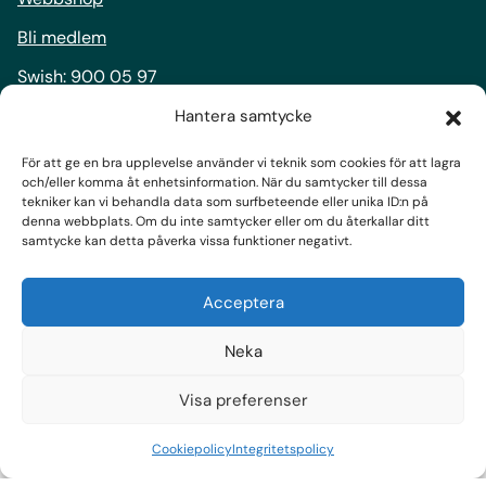
Bli medlem
Swish:
900 05 97
Bankgiro:
900-0597
Hantera samtycke
För att ge en bra upplevelse använder vi teknik som cookies för att lagra
Följ oss
och/eller komma åt enhetsinformation. När du samtycker till dessa
tekniker kan vi behandla data som surfbeteende eller unika ID:n på
Facebook
denna webbplats. Om du inte samtycker eller om du återkallar ditt
samtycke kan detta påverka vissa funktioner negativt.
Instagram
LinkedIn
Acceptera
Prenumerera på nyhetsbrev
Neka
Visa preferenser
Cookiepolicy
Integritetspolicy