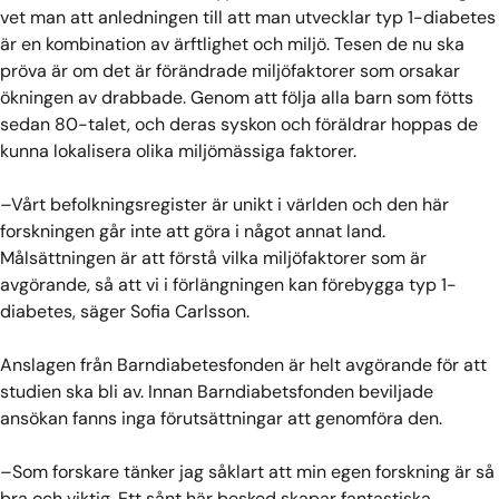
vet man att anledningen till att man utvecklar typ 1-diabetes
är en kombination av ärftlighet och miljö. Tesen de nu ska
pröva är om det är förändrade miljöfaktorer som orsakar
ökningen av drabbade. Genom att följa alla barn som fötts
sedan 80-talet, och deras syskon och föräldrar hoppas de
kunna lokalisera olika miljömässiga faktorer.
–Vårt befolkningsregister är unikt i världen och den här
forskningen går inte att göra i något annat land.
Målsättningen är att förstå vilka miljöfaktorer som är
avgörande, så att vi i förlängningen kan förebygga typ 1-
diabetes, säger Sofia Carlsson.
Anslagen från Barndiabetesfonden är helt avgörande för att
studien ska bli av. Innan Barndiabetsfonden beviljade
ansökan fanns inga förutsättningar att genomföra den.
–Som forskare tänker jag såklart att min egen forskning är så
bra och viktig. Ett sånt här besked skapar fantastiska