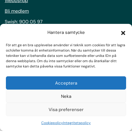
Webbshop
Bli medlem
Swish:
900 05 97
Bankgiro:
900-0597
Hantera samtycke
För att ge en bra upplevelse använder vi teknik som cookies för att lagra
Följ oss
och/eller komma åt enhetsinformation. När du samtycker till dessa
tekniker kan vi behandla data som surfbeteende eller unika ID:n på
Facebook
denna webbplats. Om du inte samtycker eller om du återkallar ditt
samtycke kan detta påverka vissa funktioner negativt.
Instagram
LinkedIn
Acceptera
Prenumerera på nyhetsbrev
Neka
Visa preferenser
Cookiepolicy
Integritetspolicy