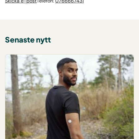
Skicka e-post
Telefon:
0766667431
Senaste nytt