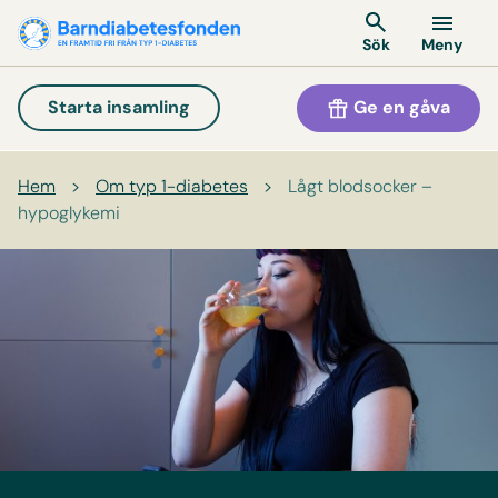
Meny
Sök
Ge en gåva
Starta insamling
Hem
>
Om typ 1-diabetes
>
Lågt blodsocker –
hypoglykemi