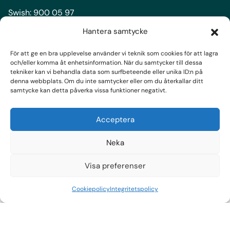
Swish:
900 05 97
Bankgiro:
900-0597
Hantera samtycke
För att ge en bra upplevelse använder vi teknik som cookies för att lagra
Följ oss
och/eller komma åt enhetsinformation. När du samtycker till dessa
tekniker kan vi behandla data som surfbeteende eller unika ID:n på
Facebook
denna webbplats. Om du inte samtycker eller om du återkallar ditt
samtycke kan detta påverka vissa funktioner negativt.
Instagram
LinkedIn
Acceptera
Prenumerera på nyhetsbrev
Neka
Visa preferenser
Cookiepolicy
Integritetspolicy