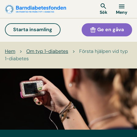
Meny
Sök
Ge en gåva
Starta insamling
Hem
>
Om typ 1-diabetes
>
Första hjälpen vid typ
1-diabetes