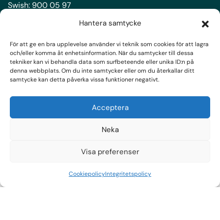
Swish:
900 05 97
Bankgiro:
900-0597
Hantera samtycke
För att ge en bra upplevelse använder vi teknik som cookies för att lagra
Följ oss
och/eller komma åt enhetsinformation. När du samtycker till dessa
tekniker kan vi behandla data som surfbeteende eller unika ID:n på
Facebook
denna webbplats. Om du inte samtycker eller om du återkallar ditt
samtycke kan detta påverka vissa funktioner negativt.
Instagram
LinkedIn
Acceptera
Prenumerera på nyhetsbrev
Neka
Visa preferenser
Cookiepolicy
Integritetspolicy