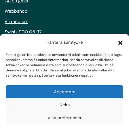
Ge en gåva
Webbshop
Bli medlem
Swish:
900 05 97
Bankgiro:
900-0597
Hantera samtycke
För att ge en bra upplevelse använder vi teknik som cookies för att lagra
Följ oss
och/eller komma åt enhetsinformation. När du samtycker till dessa
tekniker kan vi behandla data som surfbeteende eller unika ID:n på
Facebook
denna webbplats. Om du inte samtycker eller om du återkallar ditt
samtycke kan detta påverka vissa funktioner negativt.
Instagram
LinkedIn
Acceptera
Prenumerera på nyhetsbrev
Neka
Visa preferenser