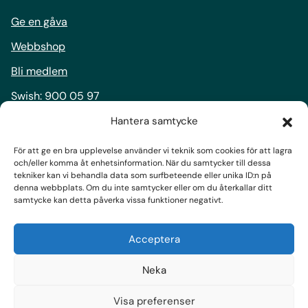
Ge en gåva
Webbshop
Bli medlem
Swish:
900 05 97
Bankgiro:
900-0597
Hantera samtycke
För att ge en bra upplevelse använder vi teknik som cookies för att lagra
Följ oss
och/eller komma åt enhetsinformation. När du samtycker till dessa
tekniker kan vi behandla data som surfbeteende eller unika ID:n på
Facebook
denna webbplats. Om du inte samtycker eller om du återkallar ditt
samtycke kan detta påverka vissa funktioner negativt.
Instagram
LinkedIn
Acceptera
Prenumerera på nyhetsbrev
Neka
Visa preferenser