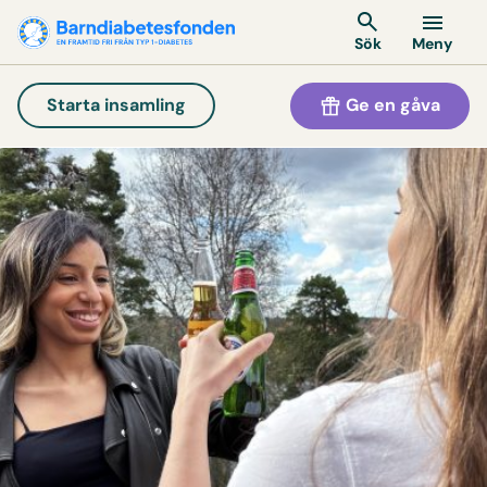
Meny
Sök
Ge en gåva
Starta insamling