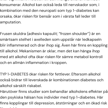
konsumerar. Alkohol kan också leda till nervskador som, i
kombination med den neuropati som typ 1-diabetes kan
orsaka, ökar risken för bensår som i värsta fall leder till
amputation.
Frusen skuldra (adhesiv kapsulit; ”frozen shoulder”) är en
smärtsam stelhet i axelleden som uppstår när ledkapseln
blir inflammerad och drar ihop sig. Även här finns en koppling
till alkohol. Mekanismen är oklar, men det kan hänga ihop
med att alkohol ofta ökar risken för sämre metabol kontroll
och en allmän inflammation i kroppen.
TYP 1-DIABETES ökar risken för fettlever. Eftersom alkohol
också bidrar till leverskada är kombinationen diabetes och
alkohol särskilt riskabel.
Härutöver finns studier som behandlar alkoholens effekter på
den psykiska hälsan hos individer med typ 1-diabetes. Här
finns kopplingar till depression, ätstörningar och en ökad risk