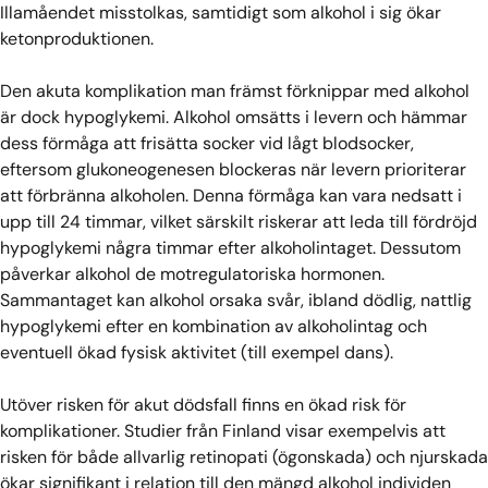
Illamåendet misstolkas, samtidigt som alkohol i sig ökar
ketonproduktionen.
Den akuta komplikation man främst förknippar med alkohol
är dock hypoglykemi. Alkohol omsätts i levern och hämmar
dess förmåga att frisätta socker vid lågt blodsocker,
eftersom glukoneogenesen blockeras när levern prioriterar
att förbränna alkoholen. Denna förmåga kan vara nedsatt i
upp till 24 timmar, vilket särskilt riskerar att leda till fördröjd
hypoglykemi några timmar efter alkoholintaget. Dessutom
påverkar alkohol de motregulatoriska hormonen.
Sammantaget kan alkohol orsaka svår, ibland dödlig, nattlig
hypoglykemi efter en kombination av alkoholintag och
eventuell ökad fysisk aktivitet (till exempel dans).
Utöver risken för akut dödsfall finns en ökad risk för
komplikationer. Studier från Finland visar exempelvis att
risken för både allvarlig retinopati (ögonskada) och njurskada
ökar signifikant i relation till den mängd alkohol individen