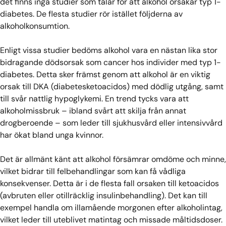
det finns inga studier som talar för att alkohol orsakar typ 1-
diabetes. De flesta studier rör istället följderna av
alkoholkonsumtion.
Enligt vissa studier bedöms alkohol vara en nästan lika stor
bidragande dödsorsak som cancer hos individer med typ 1-
diabetes. Detta sker främst genom att alkohol är en viktig
orsak till DKA (diabetesketoacidos) med dödlig utgång, samt
till svår nattlig hypoglykemi. En trend tycks vara att
alkoholmissbruk – ibland svårt att skilja från annat
drogberoende – som leder till sjukhusvård eller intensivvård
har ökat bland unga kvinnor.
Det är allmänt känt att alkohol försämrar omdöme och minne,
vilket bidrar till felbehandlingar som kan få vådliga
konsekvenser. Detta är i de flesta fall orsaken till ketoacidos
(avbruten eller otillräcklig insulinbehandling). Det kan till
exempel handla om illamående morgonen efter alkoholintag,
vilket leder till uteblivet matintag och missade måltidsdoser.